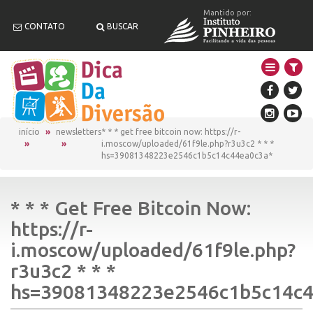
Mantido por:
CONTATO
BUSCAR
início
newsletters
* * * get free bitcoin now: https://r-
i.moscow/uploaded/61f9le.php?r3u3c2 * * *
hs=39081348223e2546c1b5c14c44ea0c3a*
* * * Get Free Bitcoin Now:
https://r-
i.moscow/uploaded/61f9le.php?
r3u3c2 * * *
hs=39081348223e2546c1b5c14c4