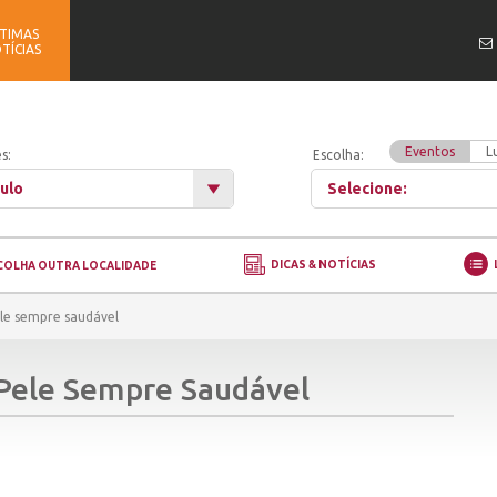
TIMAS
TÍCIAS
Eventos
L
s:
Escolha:
ulo
Selecione:
DICAS & NOTÍCIAS
COLHA OUTRA LOCALIDADE
le sempre saudável
Pele Sempre Saudável