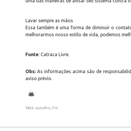
uma das maneiras de avisar seu sistema contra o 
Lavar sempre as mãos
Essa também é uma forma de diminuir o contat
melhorarmos nosso estilo de vida, podemos melho
Fonte
: Catraca Livre.
Obs:
As informações acima são de responsabilid
aviso prévio.
agasalho
,
Frio
TAGS: