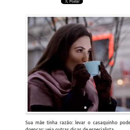
Sua mãe tinha razão: levar o casaquinho pode
doenças; veja outras dicas de especialista