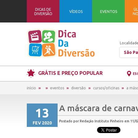
DICAS DE
ÚL
VÍDEOS
EVENTOS
DIVERSÃO
NO
Localidade
São Pa
GRÁTIS E PREÇO POPULAR
ES
início
eventos
diversão
cursos/oficinas
a másc
A máscara de carnav
13
Postado por Redação Instituto Pinheiro em 11/02
FEV 2020