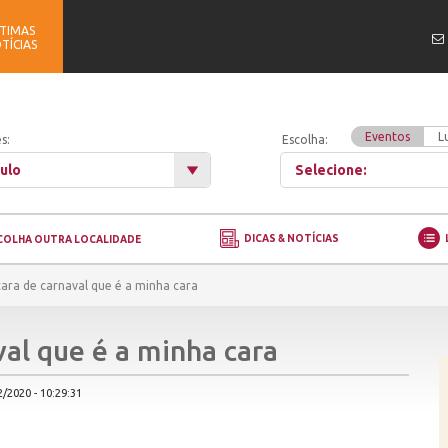
TIMAS
TÍCIAS
Eventos
L
s:
Escolha:
ulo
Selecione:
DICAS & NOTÍCIAS
COLHA OUTRA LOCALIDADE
ara de carnaval que é a minha cara
al que é a minha cara
/2020 - 10:29:31