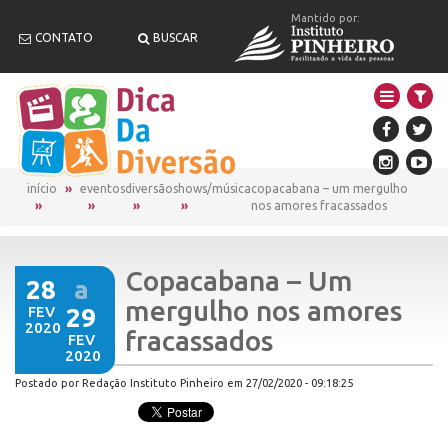
Mantido por:
CONTATO
BUSCAR
início
eventos
diversão
shows/música
copacabana – um mergulho
nos amores fracassados
Copacabana – Um
28
a
mergulho nos amores
FEV
29
2020
fracassados
FEV
2020
Postado por Redação Instituto Pinheiro em 27/02/2020 - 09:18:25