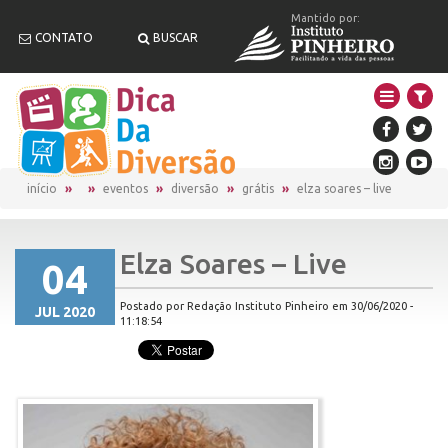
Mantido por:
CONTATO
BUSCAR
início
eventos
diversão
grátis
elza soares – live
Elza Soares – Live
04
Postado por Redação Instituto Pinheiro em 30/06/2020 -
JUL 2020
11:18:54