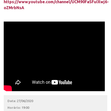
https://www.youtube.com/channel/UCM90FaSFuIXwj6-
oZMrbNsA
Data:
27/06/2020
Horário:
19:00