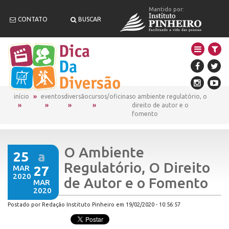
Mantido por:
CONTATO
BUSCAR
início
eventos
diversão
cursos/oficinas
o ambiente regulatório, o
direito de autor e o
fomento
O Ambiente
25
a
Regulatório, O Direito
MAR
27
2020
de Autor e o Fomento
MAR
2020
Postado por Redação Instituto Pinheiro em 19/02/2020 - 10:56:57