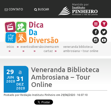
Mantido por:
CONTATO
BUSCAR
início
eventos
diversão
cinema em
veneranda biblioteca
cartaz
ambrosiana – tour online
Veneranda Biblioteca
29
a
Ambrosiana – Tour
JUN
31
2020
Online
DEZ
2020
Postado por Redação Instituto Pinheiro em 29/06/2020 - 16:07:10