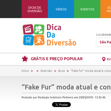
DICAS DE
ÚL
VÍDEOS
EVENTOS
DIVERSÃO
NO
Localidade
São Pa
GRÁTIS E PREÇO POPULAR
ES
início
diversão
dicas
“fake fur” moda atual e cons
“Fake Fur” moda atual e con
Postado por Redação Instituto Pinheiro em 29/05/2018 - 15:52:46