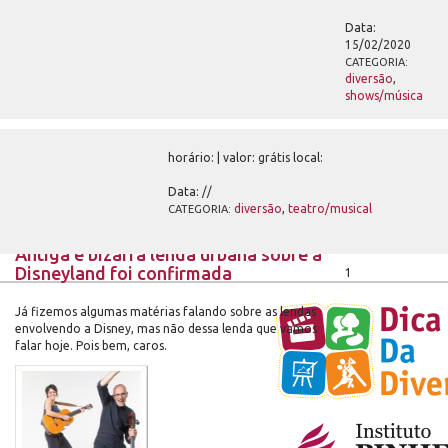
A história de Papa Legba, uma figura de
Data:
vudu vista como a mais diabólica
15/02/2020
CATEGORIA:
O nosso mundo é composto por pessoas, de
diversão
,
várias religiões e com diversas crenças. Em cada uma
shows/música
delas, há os deuses, espíritos, entidades e,.
horário:
| valor:
grátis
local:
Data:
//
diversão
,
teatro/musical
CATEGORIA:
Antiga e bizarra lenda urbana sobre a
Disneyland foi confirmada
1
Já fizemos algumas matérias falando sobre as lendas
envolvendo a Disney, mas não dessa lenda que vamos
falar hoje. Pois bem, caros.