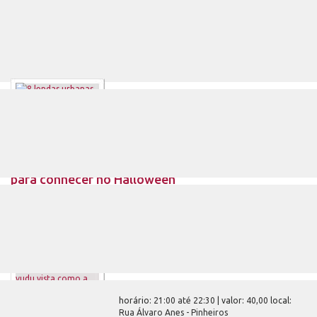
5 lendas estranhas relacionadas à
música
Cerca de 4 mil anos após o primeiro registro documental,
a música continua encantando pessoas de todo o planeta
e.
8 lendas urbanas asiáticas macabras
para conhecer no Halloween
No Halloween, histórias de dar medo são sempre uma boa
pedida. Que tal conhecer algumas das mais macabras
surgidas na.
horário:
21:00 até 22:30
| valor:
40,00
local:
Rua Álvaro Anes - Pinheiros