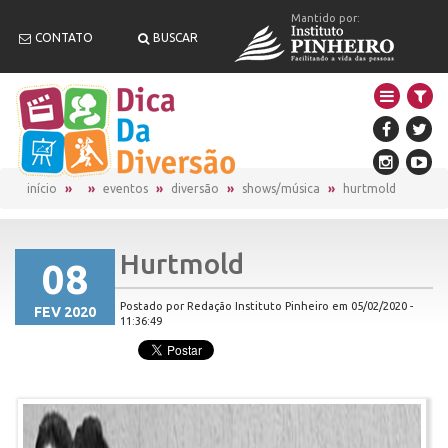
Mantido por:
CONTATO
BUSCAR
início
eventos
diversão
shows/música
hurtmold
Hurtmold
08
Postado por Redação Instituto Pinheiro em 05/02/2020 -
FEV 2020
11:36:49